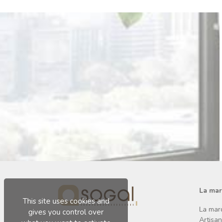
La ma
This site uses cookies and
La mar
gives you control over
Artisa