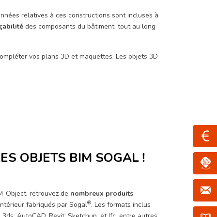
onnées relatives à ces constructions sont incluses à
çabilité
des composants du bâtiment, tout au long
 compléter vos plans 3D et maquettes. Les objets 3D
ES OBJETS BIM SOGAL !
IM-Object, retrouvez de
nombreux produits
®
térieur fabriqués par Sogal
. Les formats inclus
 3ds, AutoCAD, Revit, Sketchup, et Ifc, entre autres.