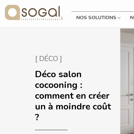
NOS SOLUTIONS
N
[ DÉCO ]
Déco salon
cocooning :
comment en créer
un à moindre coût
?