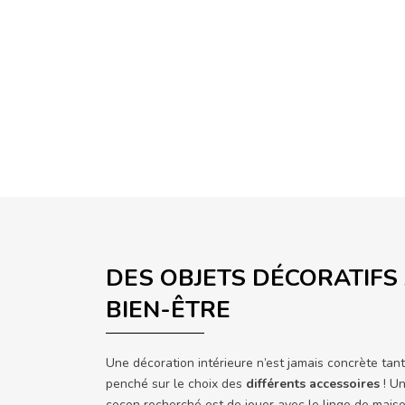
DES OBJETS DÉCORATIFS
BIEN-ÊTRE
Une décoration intérieure n’est jamais concrète tan
penché sur le choix des
différents accessoires
! Un
cocon recherché est de jouer avec le linge de mais