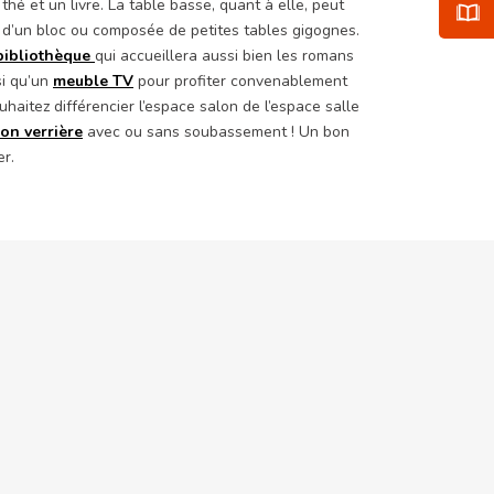
hé et un livre. La table basse, quant à elle, peut
 d’un bloc ou composée de petites tables gigognes.
bibliothèque
qui accueillera aussi bien les romans
si qu’un
meuble TV
pour profiter convenablement
haitez différencier l’espace salon de l’espace salle
son verrière
avec ou sans soubassement ! Un bon
r.