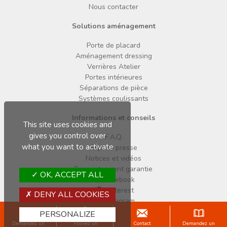
Nous contacter
Solutions aménagement
Porte de placard
Aménagement dressing
Verrières Atelier
Portes intérieures
Séparations de pièce
Systèmes coulissants
Informations et conseils
This site uses cookies and
gives you control over
F.A.Q.
what you want to activate
Espace presse
Notices et vidéos
Enregistrement garantie
OK, ACCEPT ALL
Facebook
Pinterest
DENY ALL COOKIES
Instagram
PERSONALIZE
Copyright © 2026 Sogal
Demandez un
Trouvez un
Contact
Demandez un