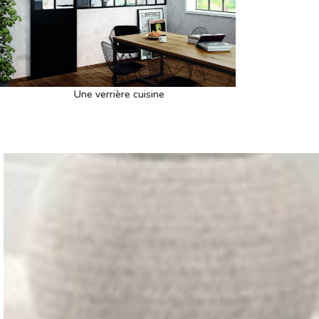
Suivant
Une verrière cuisine
Petite cuisi