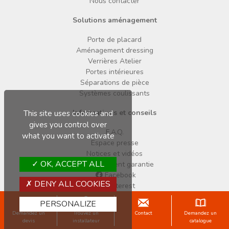
Nous contacter
Solutions aménagement
Porte de placard
Aménagement dressing
Verrières Atelier
Portes intérieures
Séparations de pièce
Systèmes coulissants
Informations et conseils
This site uses cookies and
gives you control over
F.A.Q.
what you want to activate
Espace presse
Notices et vidéos
OK, ACCEPT ALL
Enregistrement garantie
Facebook
DENY ALL COOKIES
Pinterest
Instagram
PERSONALIZE
Demandez un
Trouvez un
Contact
Demandez un
Copyright © 2026 Sogal
devis
installateur
catalogue
Mentions légales
Données personnelles
Cookies
CGV