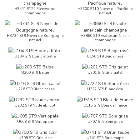
H3451 ST22 Fleetwood
H3700 ST10 Noyer du Pacifique
champagne
naturel
H3734 ST9 Noyer de Bourgogne
H3860 ST9 Erable américain
naturel
champagne
U104 ST9 Blanc albâtre
U156 ST9 Beige rosé
U200 ST9 Beige
U201 ST9 Gris galet
U216 ST9 Blanc cassé
U222 ST9 Blanc écru
U232 ST9 Nude abricot
U515 ST9 Bleu de France
U608 ST9 Vert opale
U707 ST9 Soie grise
U708 ST9 Gris clair
U741 ST9 Brun taupe