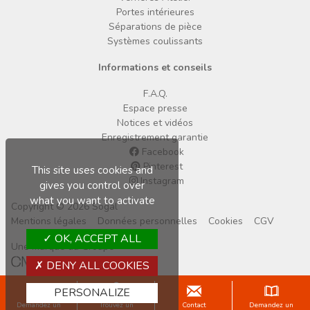
Portes intérieures
Séparations de pièce
Systèmes coulissants
Informations et conseils
F.A.Q.
Espace presse
Notices et vidéos
Enregistrement garantie
Facebook
Pinterest
This site uses cookies and
Instagram
gives you control over
what you want to activate
Copyright © 2026 Sogal
Mentions légales
Données personnelles
Cookies
CGV
OK, ACCEPT ALL
Une marque du Groupe
DENY ALL COOKIES
PERSONALIZE
Demandez un
Trouvez un
Contact
Demandez un