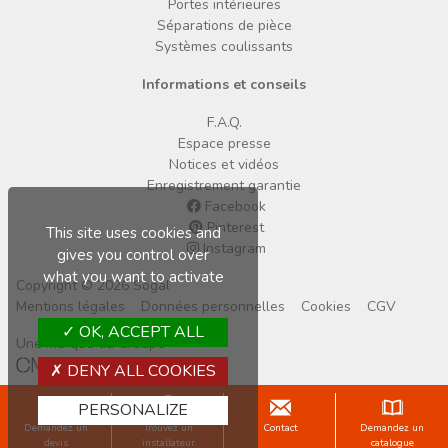
Portes intérieures
Séparations de pièce
Systèmes coulissants
Informations et conseils
F.A.Q.
Espace presse
Notices et vidéos
Enregistrement garantie
Facebook
Pinterest
This site uses cookies and
Instagram
gives you control over
what you want to activate
Copyright © 2026 Sogal
Mentions légales
Données personnelles
Cookies
CGV
OK, ACCEPT ALL
Une marque du Groupe
DENY ALL COOKIES
PERSONALIZE
Demandez un
Trouvez un
Contact
Demandez un
devis
installateur
catalogue