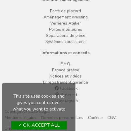
Porte de placard
Aménagement dressing
Verrières Atelier
Portes intérieures
Séparations de pièce
Systèmes coulissants
Informations et conseils
F.A.Q.
Espace presse
Notices et vidéos
Enregistrement garantie
Facebook
Pinterest
This site uses cookies and
Instagram
gives you control over
what you want to activate
Copyright © 2026 Sogal
Mentions légales
Données personnelles
Cookies
CGV
OK, ACCEPT ALL
Une marque du Groupe