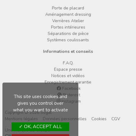
Porte de placard
Aménagement dressing
Verrières Atelier
Portes intérieures
Séparations de pièce
Systèmes coulissants
Informations et conseils
F.A.Q.
Espace presse
Notices et vidéos
Enregistrement garantie
Facebook
Pinterest
This site uses cookies and
Instagram
gives you control over
what you want to activate
Copyright © 2026 Sogal
Mentions légales
Données personnelles
Cookies
CGV
OK, ACCEPT ALL
Une marque du Groupe